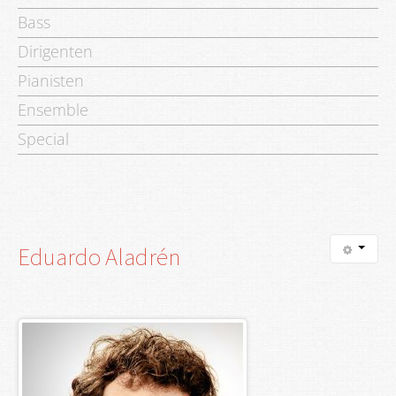
Bass
Dirigenten
Pianisten
Ensemble
Special
Eduardo
Aladrén