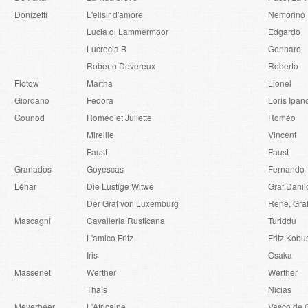
Donizetti
L'elisir d'amore
Nemorino
Lucia di Lammermoor
Edgardo
Lucrecia B
Gennaro
Roberto Devereux
Roberto
Flotow
Martha
Lionel
Giordano
Fedora
Loris Ipan
Gounod
Roméo et Juliette
Roméo
Mireille
Vincent
Faust
Faust
Granados
Goyescas
Fernando
Léhar
Die Lustige Witwe
Graf Danil
Der Graf von Luxemburg
Rene, Gra
Mascagni
Cavalleria Rusticana
Turiddu
L'amico Fritz
Fritz Kobu
Iris
Osaka
Massenet
Werther
Werther
Thaïs
Nicias
Meyerbeer
L'Africaine
Vasco de