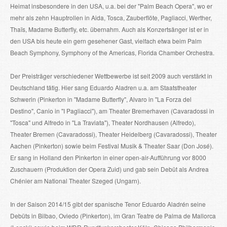
Heimat insbesondere in den USA, u.a. bei der "Palm Beach Opera", wo er
mehr als zehn Hauptrollen in Aida, Tosca, Zauberflöte, Pagliacci, Werther,
Thaïs, Madame Butterfly, etc. übernahm. Auch als Konzertsänger ist er in
den USA bis heute ein gern gesehener Gast, vielfach etwa beim Palm
Beach Symphony, Symphony of the Americas, Florida Chamber Orchestra.
Der Preisträger verschiedener Wettbewerbe ist seit 2009 auch verstärkt in
Deutschland tätig. Hier sang Eduardo Aladren u.a. am Staatstheater
Schwerin (Pinkerton in "Madame Butterfly", Alvaro in "La Forza del
Destino", Canio in "I Pagliacci"), am Theater Bremerhaven (Cavaradossi in
"Tosca" und Alfredo in "La Traviata"), Theater Nordhausen (Alfredo),
Theater Bremen (Cavaradossi), Theater Heidelberg (Cavaradossi), Theater
Aachen (Pinkerton) sowie beim Festival Musik & Theater Saar (Don José).
Er sang in Holland den Pinkerton in einer open-air-Aufführung vor 8000
Zuschauern (Produktion der Opera Zuid) und gab sein Debüt als Andrea
Chénier am National Theater Szeged (Ungarn).
In der Saison 2014/15 gibt der spanische Tenor Eduardo Aladrén seine
Debüts in Bilbao, Oviedo (Pinkerton), im Gran Teatre de Palma de Mallorca