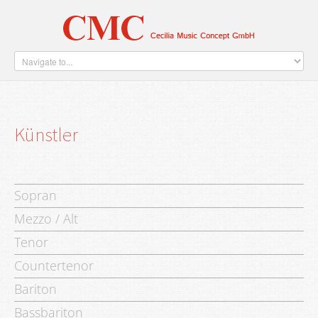
Home
Künstler
Verlag
Über Uns
Kontakt
Künstler
Sopran
Mezzo / Alt
Tenor
Countertenor
Bariton
Bassbariton