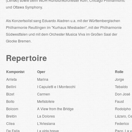
(Lenski) sowie beim WDR-Rundfunkorchester Köln, Chicago Philharmonic
und Ottawa Symphony.
Als Konzertsolist sang Eduardo Aladren u.a. mit der Württembergischen
Philharmonie Reutlingen im "Kurhaus Wiesbaden", mit der Philharmonie
Südwestfalen und mit dem Orchester Musica Viva im Großen Saal der
Glocke Bremen.
Repertoire
Komponist
Oper
Rolle
Arrieta
Marina
Jorge
Bellini
I Capuletti e I Montecchi
Tebaldo
Bizet
Carmen
Don José
Boito
Mefistofele
Faust
Bolcom
A View from the Bridge
Rodolpho
Bretón
La Dolores
Lázaro, C
Cilea
L'Arlesiana
Federico
De Falla
La vida breve
Paco, La v