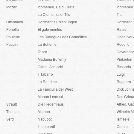
Mozart
Idomeneo, Re di Creta
Idomeneo
La Clemenza di Tito
Tito
Offenbach
Hoffmanns Erzählungen
Hoffmann
Penella
El gato montés
Rafael
Poulenc
Les Dialogues des Carmélites
Chealiver 
Puccini
La Boheme
Rodolfo
Tosca
Cavarados
Madama Butterfly
Pinkerton
Gianni Schicchi
Rinuccio
Il Tabarro
Luigi
La Rondine
Ruggero
La Fanciulla del West
Dick John
Manon Lescaut
Des Grieu
Strauß
Die Fledermaus
Alfred, Ga
Thomas
Mignon
Wilhelm Me
Verdi
Nabucco
Ismaele
I Lombardi
Oronte
Rigoletto
Duca