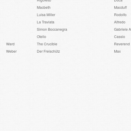
Macbeth
Macduff
Luisa Miller
Rodolfo
La Traviata
Alfredo
Simon Boccanegra
Gabriele 
Otello
Cassio
Ward
The Crucible
Reverend 
Weber
Der Freischütz
Max