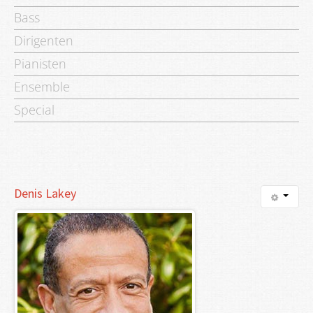
Bass
Dirigenten
Pianisten
Ensemble
Special
Denis
Lakey