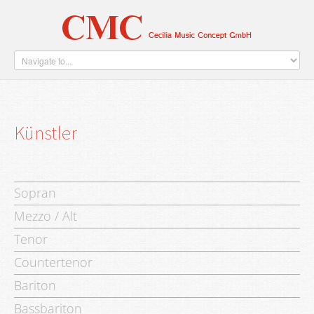
Home
Künstler
Verlag
Über Uns
Kontakt
Künstler
Sopran
Mezzo / Alt
Tenor
Countertenor
Bariton
Bassbariton