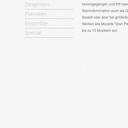
Dirigenten
hervorgegangen und tritt neb
Stammfomrmation auch als Qu
Pianisten
Sextett oder aber bei größer
Ensemble
Werken wie Mozarts "Gran Part
bis zu 13 Musikern auf.
Special