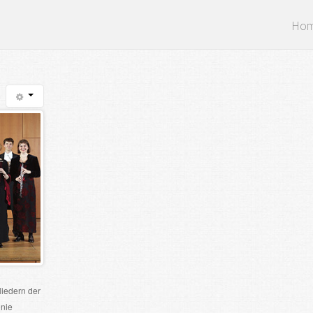
Ho
liedern der
nie