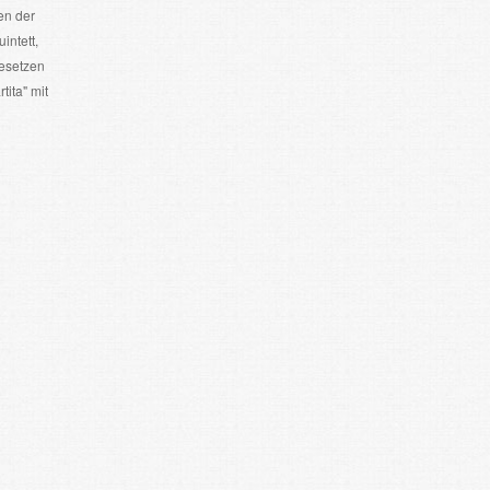
en der
intett,
besetzen
ita" mit