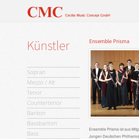
Künstler
Ensemble
Prisma
Sopran
Mezzo / Alt
Tenor
Countertenor
Bariton
Bassbariton
Ensemble Prisma ist aus Mitg
Bass
Jungen Deutschen Philharmo