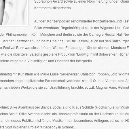
Supraphon Award sowie zu einer Nominierung für den Gramm
Kammermusikpartnerin.
Auf den Konzertpodien renommierter Konzertserien und Festi
Silke Avenhaus. Regelmäßig ist sie in der Wigmore Hall, C
, der Philharmonie in Köln, München und Berlin sowie der Carnegie Recital Hall Ne
 Berliner Festwochen und beim Rheingau Musik Festival, auch bei den Salzburger
er-Festival Ruhr war sie zu hören. Weitere Einladungen führten sie zum Mondsee 
 wie die über zwei Saisons gespielte Produktion "Ludwig II" mit Solowerken Ric
ern zeigen die Vielseitigkeit und Offenheit der Interpretin.
gelmäßig mit Künstlern wie Marie Luise Neuenecker, Christoph Poppen, Jörg Wi
sonders enge musikalische Partnerschaft verbindet sie mit Quirine Viersen und Ant
n schrieben Werke, die sie zur Uraufführung brachte, so z.B. Magnar Aam, Helmut E
.
 erhielt Silke Avenhaus bei Bianca Bodalia und Klaus Schilde (Hochschule für Mus
ras Schiff. Silke Avenhaus lehrt als Honorarprofessorin an der Hochschule für Mu
k an ein neues Publikum ist für die Musikerin ein besonderes Anliegen, sei es mit
rs Vogt initiierten Projekt "Rhapsody in School".