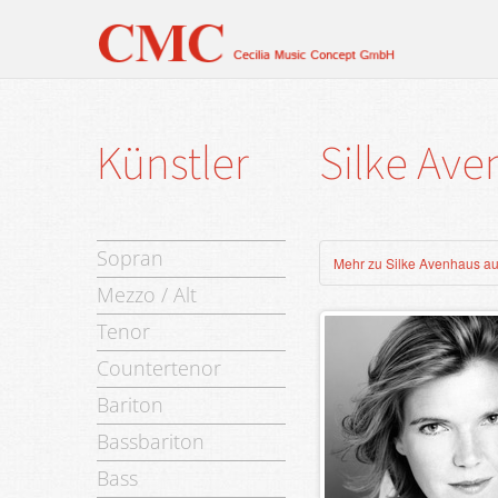
Künstler
Silke
Ave
Sopran
Mehr zu Silke Avenhaus auf
Mezzo / Alt
Tenor
Countertenor
Bariton
Bassbariton
Bass