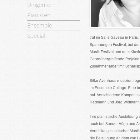
Dirigenten
Pianisten
Ensemble
Special
trat im Salle Gaveau in Paris
Spannungen Festival, bei den
Musik Festival und dem Klavi
Genreübergreifende Projekte,
Zusammenarbeit mit Schauspiel
Silke Avenhaus musiziert re
im Ensemble Collage. Eine be
hat. Verschiedene Komponiste
Redmann und Jörg Widmann
Ihre pianistische Ausbildung
auch bei Sandor Végh und And
Vermittlung klassischer Musi
die Beteiligung an dem von La