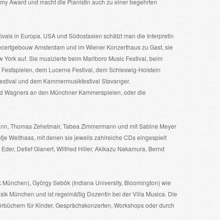
y Award und macht die Pianistin auch zu einer begehrten
vals in Europa, USA und Südostasien schätzt man die Interpretin
oncertgebouw Amsterdam und im Wiener Konzerthaus zu Gast, sie
w York auf. Sie musizierte beim Marlboro Music Festival, beim
 Festspielen, dem Lucerne Festival, dem Schleswig-Holstein
Festival und dem Kammermusikfestival Stavanger.
hard Wagners an den Münchner Kammerspielen, oder die
dmann, Thomas Zehetmair, Tabea Zimmermann und mit Sabine Meyer
je Weithaas, mit denen sie jeweils zahlreiche CDs eingespielt
der, Detlef Glanert, Wilfried Hiller, Akikazu Nakamura, Bernd
ik München), György Sebök (Indiana University, Bloomington) wie
sik München und ist regelmäßig Dozentin bei der Villa Musica. Die
 Hörbüchern für Kinder, Gesprächskonzerten, Workshops oder durch