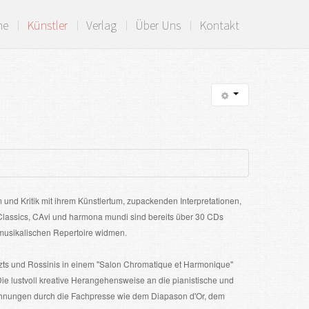
me
Künstler
Verlag
Über Uns
Kontakt
 und Kritik mit ihrem Künstlertum, zupackenden Interpretationen,
 Classics, CAvi und harmona mundi sind bereits über 30 CDs
rmusikalischen Repertoire widmen.
szts und Rossinis in einem "Salon Chromatique et Harmonique"
e lustvoll kreative Herangehensweise an die pianistische und
ichnungen durch die Fachpresse wie dem Diapason d'Or, dem