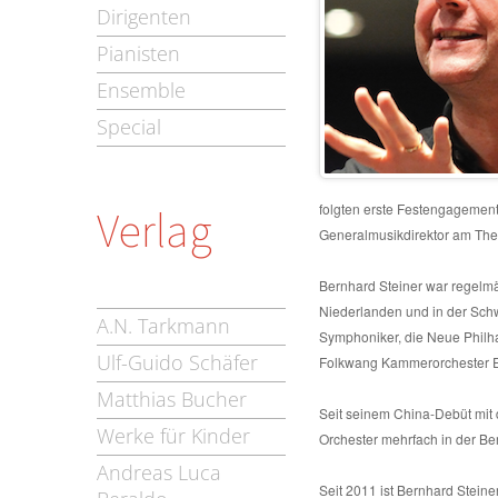
Dirigenten
Pianisten
Ensemble
Special
folgten erste Festengagement
Verlag
Generalmusikdirektor am Theat
Bernhard Steiner war regelmä
Niederlanden und in der Schw
A.N. Tarkmann
Symphoniker, die Neue Philh
Ulf-Guido Schäfer
Folkwang Kammerorchester Es
Matthias Bucher
Seit seinem China-Debüt mit 
Werke für Kinder
Orchester mehrfach in der Ber
Andreas Luca
Seit 2011 ist Bernhard Steine