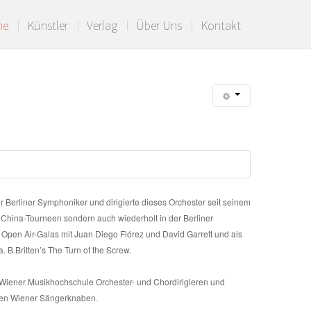
me
Künstler
Verlag
Über Uns
Kontakt
er Berliner Symphoniker und dirigierte dieses Orchester seit seinem
 China-Tourneen sondern auch wiederholt in der Berliner
er Open Air-Galas mit Juan Diego Flórez und David Garrett und als
. B.Britten’s The Turn of the Screw.
r Wiener Musikhochschule Orchester- und Chordirigieren und
den Wiener Sängerknaben.