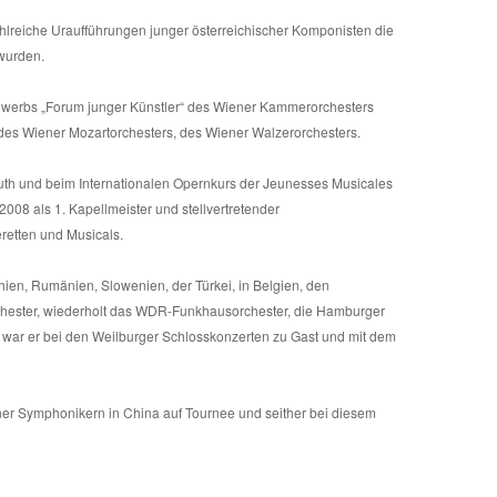
zahlreiche Uraufführungen junger österreichischer Komponisten die
wurden.
ewerbs „Forum junger Künstler“ des Wiener Kammerorchesters
 des Wiener Mozartorchesters, des Wiener Walzerorchesters.
uth und beim Internationalen Opernkurs der Jeunesses Musicales
008 als 1. Kapellmeister und stellvertretender
eretten und Musicals.
ien, Rumänien, Slowenien, der Türkei, in Belgien, den
rchester, wiederholt das WDR-Funkhausorchester, die Hamburger
war er bei den Weilburger Schlosskonzerten zu Gast und mit dem
ner Symphonikern in China auf Tournee und seither bei diesem