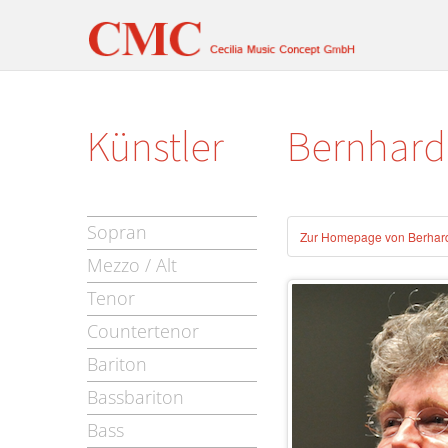
Künstler
Bernhard
Sopran
Zur Homepage von Berhard
Mezzo / Alt
Tenor
Countertenor
Bariton
Bassbariton
Bass