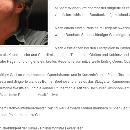
Mit dem Wiener Streichorchester dirigierte er 
vom österreichischen Rundfunk aufgezeichnet 
Nach einem ersten Preis beim Dirigentenwettb
wurde Bernhard Steiner ständiger Gastdirigent
Nach Assistenzen bei den Festspielen in Bayre
s als Kapellmeister und Chordirektor an den Theatern in Gießen und Koblenz und 2
er Hagen und dirigierte ein breites Repertoire von mittlerweile fünfzig Opern, Op
ßiger Gast an verschiedenen Opernhäusern und in Konzertsälen in Polen, Tschech
eiz und dirigierte u.a. das Bonner Beethovenorchester, das Stuttgarter Kammero
armonie Westfalen und die Jenaer Philharmonie. Mit den Bochumer Symphonikern 
sen beim Rheingau – Musikfestival.
dem Radio-Sinfonieorchester Peking war Bernhard Steiner mehrfach mit den Berli
liner Philharmonie zu Gast.
r Chefdirigent der Bayer - Philharmoniker Leverkusen.